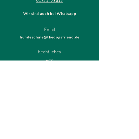
01751478015
Wir sind auch bei Whatsapp
Email
hundeschule@thedogsfriend.de
Rechtliches
AGB
Datenschutzrichtlinien
Impressum