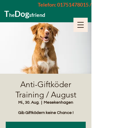
Telefon: 01751478015 / 015229962652
T
Dog
sfriend
he
Anti-Giftköder
Training / August
Mi., 30. Aug.
  |  
Mesekenhagen
Gib Giftködern keine Chance !