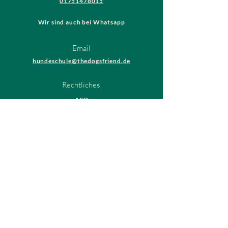
01751478015
Wir sind auch bei Whatsapp
Email
hundeschule@thedogsfriend.de
Rechtliches
AGB
Datenschutzrichtlinien
Impressum