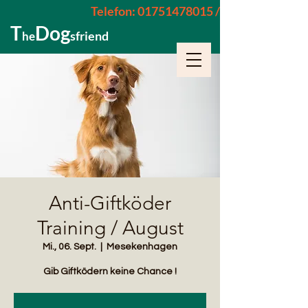
Telefon: 01751478015 / 015229962652
T
Dog
sfriend
he
Anti-Giftköder
Training / August
Mi., 06. Sept.
  |  
Mesekenhagen
Gib Giftködern keine Chance !