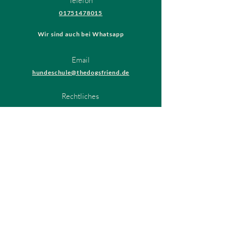
Telefon
01751478015
Wir sind auch bei Whatsapp
Email
hundeschule@thedogsfriend.de
Rechtliches
AGB
Datenschutzrichtlinien
Impressum