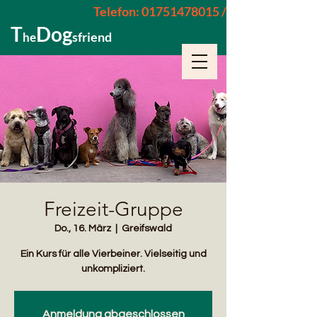
Telefon: 01751478015 / 015229962652
T
Dog
sfriend
he
Freizeit-Gruppe
Do., 16. März
  |  
Greifswald
Ein Kurs für alle Vierbeiner. Vielseitig und
unkompliziert.
Anmeldung abgeschlossen