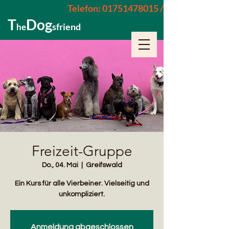
Telefon: 01751478015 / 015229962652
T
Dog
sfriend
he
Freizeit-Gruppe
Do., 04. Mai
  |  
Greifswald
Ein Kurs für alle Vierbeiner. Vielseitig und
unkompliziert.
Anmeldung abgeschlossen