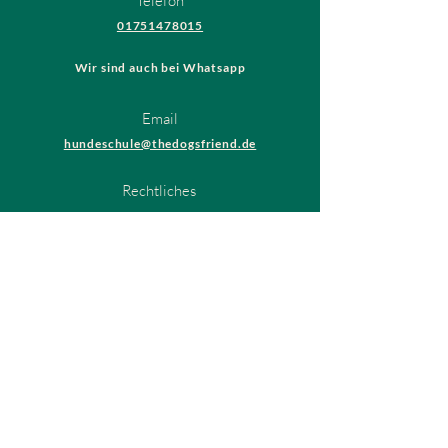
Telefon
01751478015
Wir sind auch bei Whatsapp
Email
hundeschule@thedogsfriend.de
Rechtliches
AGB
Datenschutzrichtlinien
Impressum