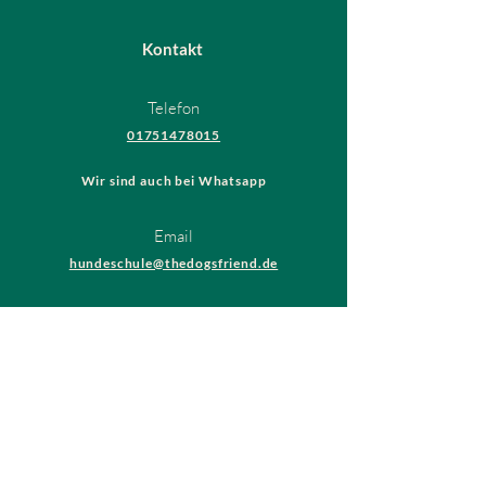
Kontakt
Telefon
01751478015
Wir sind auch bei Whatsapp
Email
hundeschule@thedogsfriend.de
Rechtliches
AGB
Datenschutzrichtlinien
Impressum