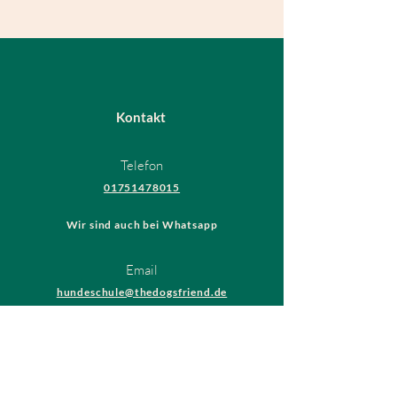
Kontakt
Telefon
01751478015
Wir sind auch bei Whatsapp
Email
hundeschule@thedogsfriend.de
Rechtliches
AGB
Datenschutzrichtlinien
Impressum