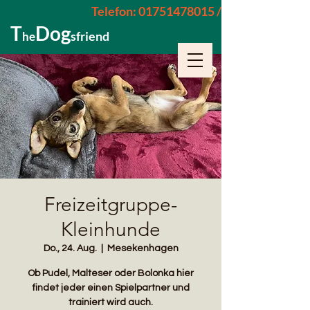
Telefon: 01751478015 / 015229962652
T
Dog
sfriend
he
Freizeitgruppe-
Kleinhunde
Do., 24. Aug.
  |  
Mesekenhagen
Ob Pudel, Malteser oder Bolonka hier
findet jeder einen Spielpartner und
trainiert wird auch.