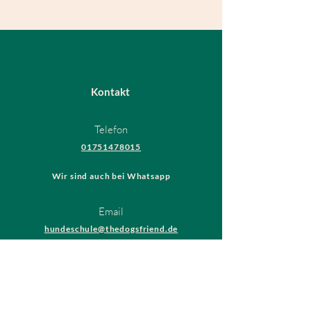
Kontakt
Telefon
01751478015
Wir sind auch bei Whatsapp
Email
hundeschule@thedogsfriend.de
Rechtliches
AGB
Datenschutzrichtlinien
Impressum