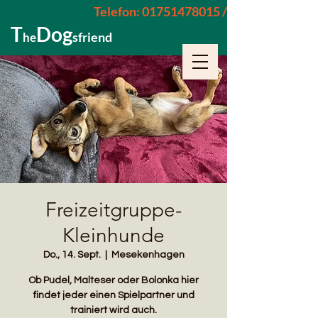
Telefon: 01751478015 / 015229962652
T
Dog
sfriend
he
Freizeitgruppe-
Kleinhunde
Do., 14. Sept.
  |  
Mesekenhagen
Ob Pudel, Malteser oder Bolonka hier
findet jeder einen Spielpartner und
trainiert wird auch.