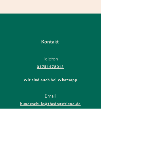
Kontakt
Telefon
01751478015
Wir sind auch bei Whatsapp
Email
hundeschule@thedogsfriend.de
Rechtliches
AGB
Datenschutzrichtlinien
Impressum