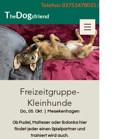
Telefon: 01751478015 / 015229962652
T
Dog
sfriend
he
Freizeitgruppe-
Kleinhunde
Do., 05. Okt.
  |  
Mesekenhagen
Ob Pudel, Malteser oder Bolonka hier
findet jeder einen Spielpartner und
trainiert wird auch.