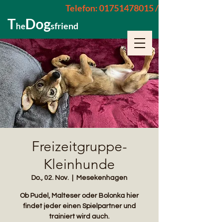
Telefon: 01751478015 / 015229962652
T
Dog
sfriend
he
Freizeitgruppe-
Kleinhunde
Do., 02. Nov.
  |  
Mesekenhagen
Ob Pudel, Malteser oder Bolonka hier
findet jeder einen Spielpartner und
trainiert wird auch.