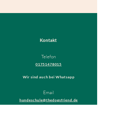
Kontakt
Telefon
01751478015
Wir sind auch bei Whatsapp
Email
hundeschule@thedogsfriend.de
Rechtliches
AGB
Datenschutzrichtlinien
Impressum