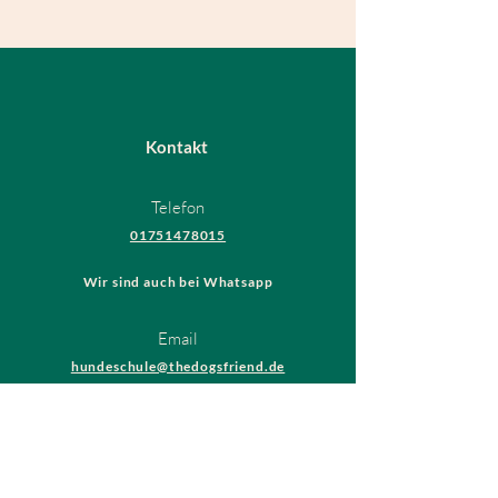
Kontakt
Telefon
01751478015
Wir sind auch bei Whatsapp
Email
hundeschule@thedogsfriend.de
Rechtliches
AGB
Datenschutzrichtlinien
Impressum