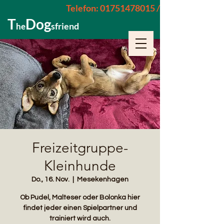
Telefon: 01751478015 / 015229962652
T
Dog
sfriend
he
Freizeitgruppe-
Kleinhunde
Do., 16. Nov.
  |  
Mesekenhagen
Ob Pudel, Malteser oder Bolonka hier
findet jeder einen Spielpartner und
trainiert wird auch.