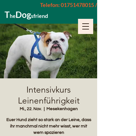
Telefon: 01751478015 / 015229962652
T
Dog
sfriend
he
Intensivkurs
Leinenführigkeit
Mi., 22. Nov.
  |  
Mesekenhagen
Euer Hund zieht so stark an der Leine, dass
ihr manchmal nicht mehr wisst, wer mit
wem spazieren