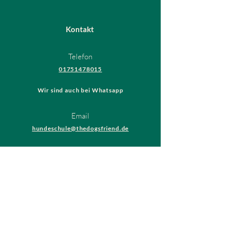
Kontakt
Telefon
01751478015
Wir sind auch bei Whatsapp
Email
hundeschule@thedogsfriend.de
Rechtliches
AGB
Datenschutzrichtlinien
Impressum