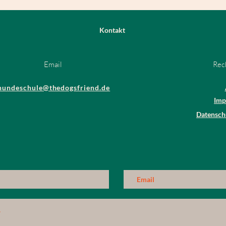
Kontakt
Email
Rec
hundeschule@thedogsfriend.de
Imp
Datenschu