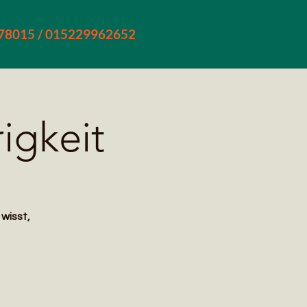
478015 / 015229962652
igkeit
 wisst,