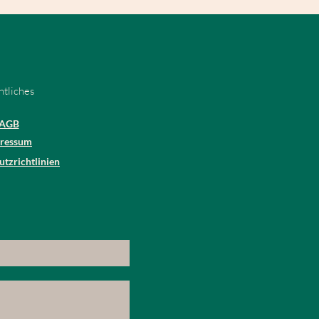
htliches
AGB
ressum
tzrichtlinien