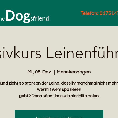
Dog
Telefon: 01751
sfriend
he
sivkurs Leinenführ
Mi., 06. Dez.
  |  
Mesekenhagen
und zieht so stark an der Leine, dass ihr manchmal nicht mehr
wer mit wem spazieren
geht? Dann könnt ihr euch hier Hilfe holen.