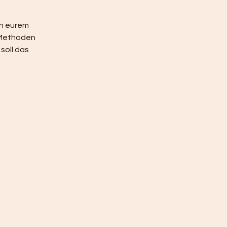
en eurem
 Methoden
soll das