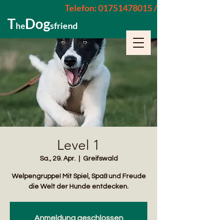
Telefon: 01751478015 / 015229962652
T
Dog
sfriend
he
Level 1
Sa., 29. Apr.
  |  
Greifswald
Welpengruppe! Mit Spiel, Spaß und Freude
die Welt der Hunde entdecken.
Anmeldung geschlossen