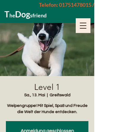
Telefon: 01751478015 / 015229962652
T
Dog
sfriend
he
Level 1
Sa., 13. Mai
  |  
Greifswald
Welpengruppe! Mit Spiel, Spaß und Freude
die Welt der Hunde entdecken.
Anmeldung geschlossen