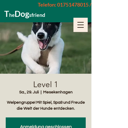
Telefon: 01751478015 / 015229962652
T
Dog
sfriend
he
Level 1
Sa., 29. Juli
  |  
Mesekenhagen
Welpengruppe! Mit Spiel, Spaß und Freude
die Welt der Hunde entdecken.
Anmeldung geschlossen