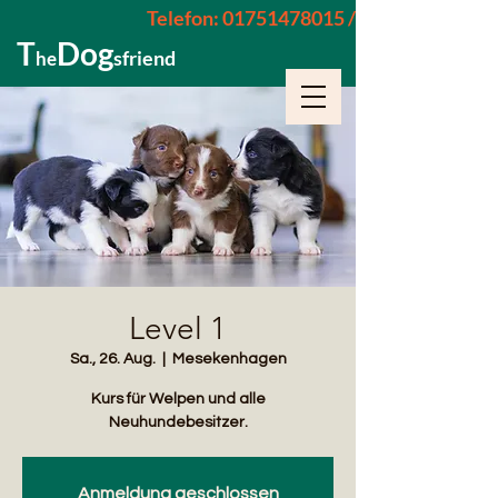
Telefon: 01751478015 / 015229962652
T
Dog
sfriend
he
Level 1
Sa., 26. Aug.
  |  
Mesekenhagen
Kurs für Welpen und alle
Neuhundebesitzer.
Anmeldung geschlossen