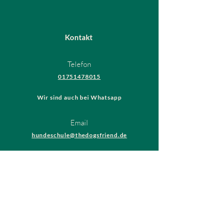
Kontakt
Telefon
01751478015
Wir sind auch bei Whatsapp
Email
hundeschule@thedogsfriend.de
Rechtliches
AGB
Datenschutzrichtlinien
Impressum