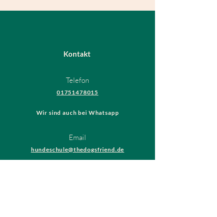
Kontakt
Telefon
01751478015
Wir sind auch bei Whatsapp
Email
hundeschule@thedogsfriend.de
Rechtliches
AGB
Datenschutzrichtlinien
Impressum