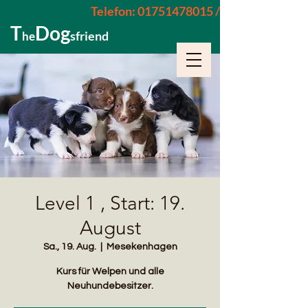
Telefon: 01751478015 / 015229962652
T
Dog
sfriend
he
Level 1 , Start: 19.
August
Sa., 19. Aug.
  |  
Mesekenhagen
Kurs für Welpen und alle
Neuhundebesitzer.