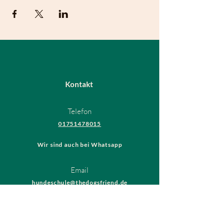
Kontakt
Telefon
01751478015
Wir sind auch bei Whatsapp
Email
hundeschule@thedogsfriend.de
Rechtliches
AGB