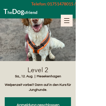
Telefon: 01751478015 / 015229962652
T
Dog
sfriend
he
Level 2
Sa., 12. Aug.
  |  
Mesekenhagen
Welpenzeit vorbei? Dann auf in den Kurs für
Junghunde.
Anmeldung geschlossen