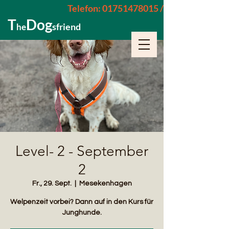
Telefon: 01751478015 / 015229962652
T
Dog
sfriend
he
Level- 2 - September
2
Fr., 29. Sept.
  |  
Mesekenhagen
Welpenzeit vorbei? Dann auf in den Kurs für
Junghunde.