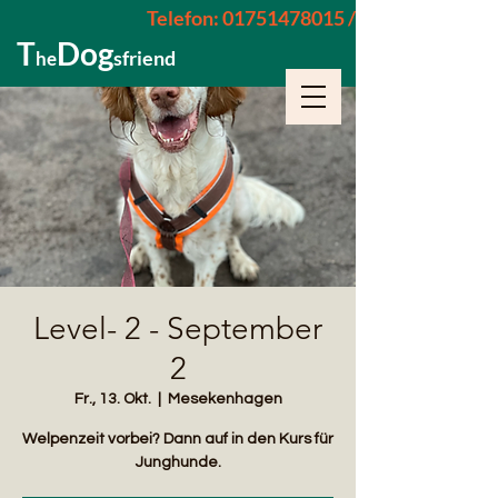
Telefon: 01751478015 / 015229962652
T
Dog
sfriend
he
Level- 2 - September
2
Fr., 13. Okt.
  |  
Mesekenhagen
Welpenzeit vorbei? Dann auf in den Kurs für
Junghunde.