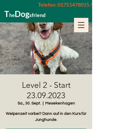
Telefon: 01751478015 / 015229962652
T
Dog
sfriend
he
Level 2 - Start
23.09.2023
Sa., 30. Sept.
  |  
Mesekenhagen
Welpenzeit vorbei? Dann auf in den Kurs für
Junghunde.