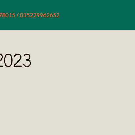
478015 / 015229962652
.2023