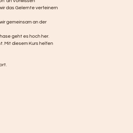
on  an Vorwissen 
wir das Gelernte verfeinern 
wir gemeinsam an der 
phase geht es hoch her. 
 Mit diesem Kurs helfen 
rt. 