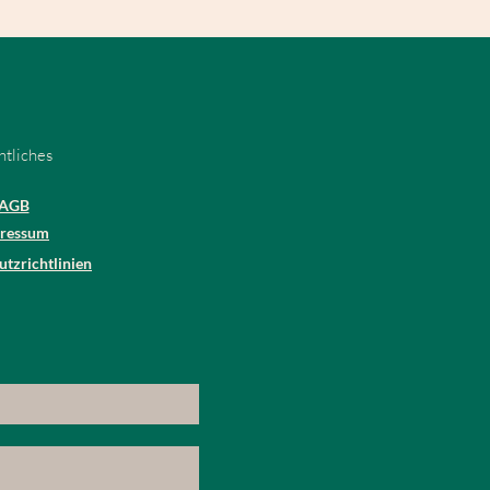
htliches
AGB
ressum
tzrichtlinien