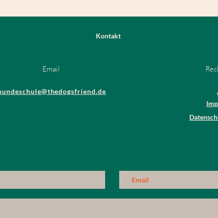
Kontakt
Email
Rec
hundeschule@thedogsfriend.de
Imp
Datenschu