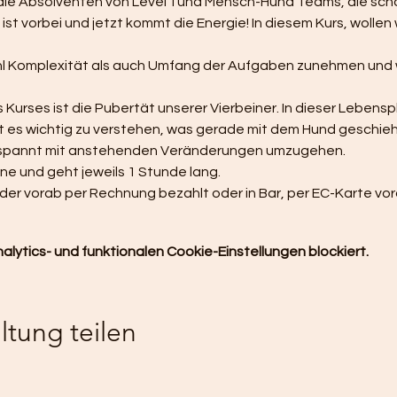
n die Absolventen von Level  I und Mensch-Hund Teams, die sch
ist vorbei und jetzt kommt die Energie! In diesem Kurs, wollen 
l Komplexität als auch Umfang der Aufgaben zunehmen und 
 Kurses ist die Pubertät unserer Vierbeiner. In dieser Lebens
es wichtig zu verstehen, was gerade mit dem Hund geschieht.
tspannt mit anstehenden Veränderungen umzugehen. 
ne und geht jeweils 1 Stunde lang. 
er vorab per Rechnung bezahlt oder in Bar, per EC-Karte voro
ytics- und funktionalen Cookie-Einstellungen blockiert.
ltung teilen