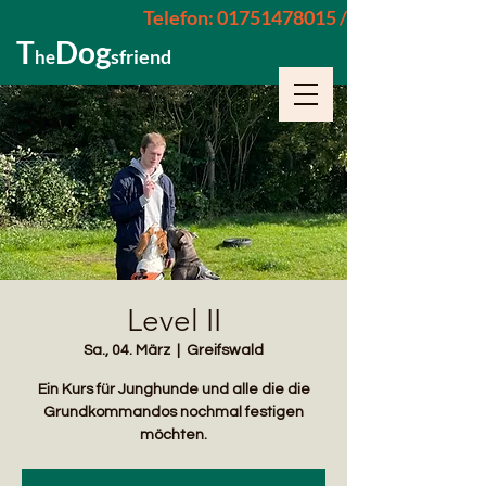
Telefon: 01751478015 / 015229962652
T
Dog
sfriend
he
Level II
Sa., 04. März
  |  
Greifswald
Ein Kurs für Junghunde und alle die die
Grundkommandos nochmal festigen
möchten.