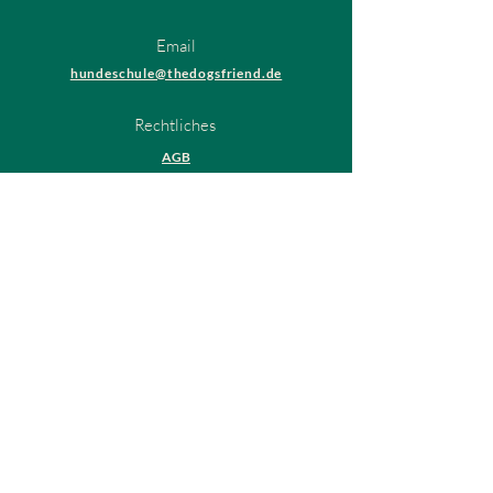
Email
hundeschule@thedogsfriend.de
Rechtliches
AGB
Datenschutzrichtlinien
Impressum