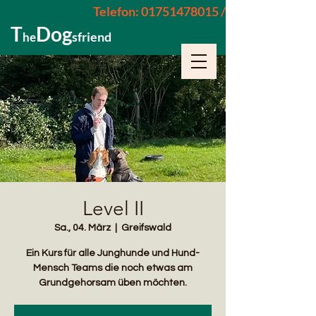
Telefon: 01751478015 / 015229962652
T
Dog
sfriend
he
Level II
Sa., 04. März
  |  
Greifswald
Ein Kurs für alle Junghunde und Hund-
Mensch Teams die noch etwas am
Grundgehorsam üben möchten.