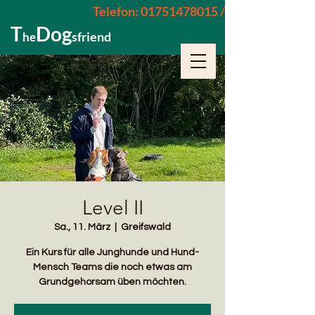
Telefon: 01751478015 / 015229962652
T
Dog
sfriend
he
Level II
Sa., 11. März
  |  
Greifswald
Ein Kurs für alle Junghunde und Hund-
Mensch Teams die noch etwas am
Grundgehorsam üben möchten.