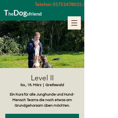
Telefon: 01751478015 / 015229962652
T
Dog
sfriend
he
Level II
Sa., 18. März
  |  
Greifswald
Ein Kurs für alle Junghunde und Hund-
Mensch Teams die noch etwas am
Grundgehorsam üben möchten.