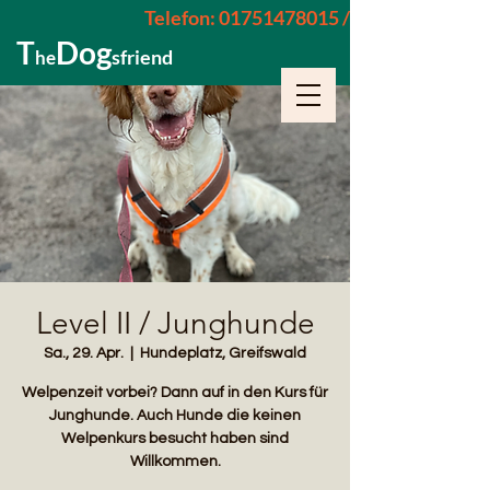
Telefon: 01751478015 / 015229962652
T
Dog
sfriend
he
Level II / Junghunde
Sa., 29. Apr.
  |  
Hundeplatz, Greifswald
Welpenzeit vorbei? Dann auf in den Kurs für
Junghunde. Auch Hunde die keinen
Welpenkurs besucht haben sind
Willkommen.