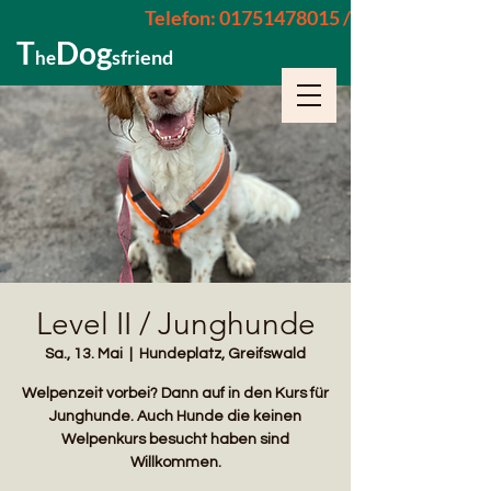
Telefon: 01751478015 / 015229962652
T
Dog
sfriend
he
Level II / Junghunde
Sa., 13. Mai
  |  
Hundeplatz, Greifswald
Welpenzeit vorbei? Dann auf in den Kurs für
Junghunde. Auch Hunde die keinen
Welpenkurs besucht haben sind
Willkommen.