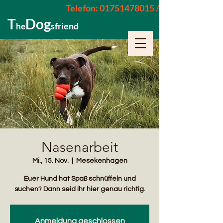
Telefon: 01751478015 / 015229962652
T
Dog
sfriend
he
Nasenarbeit
Mi., 15. Nov.
  |  
Mesekenhagen
Euer Hund hat Spaß schnüffeln und
suchen? Dann seid ihr hier genau richtig.
Anmeldung geschlossen