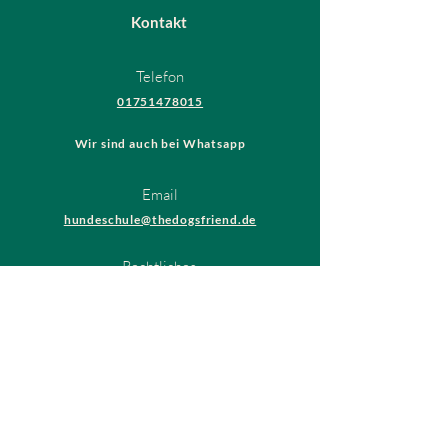
Kontakt
Telefon
01751478015
Wir sind auch bei Whatsapp
Email
hundeschule@thedogsfriend.de
Rechtliches
AGB
Datenschutzrichtlinien
Impressum