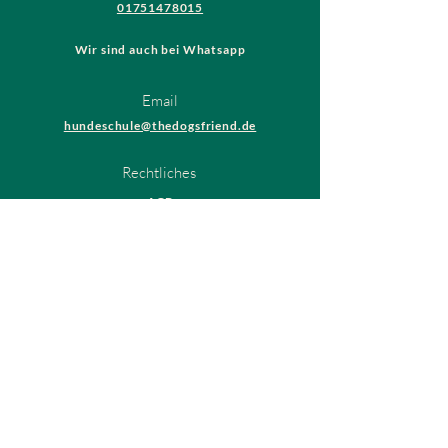
01751478015
Wir sind auch bei Whatsapp
Email
hundeschule@thedogsfriend.de
Rechtliches
AGB
Datenschutzrichtlinien
Impressum