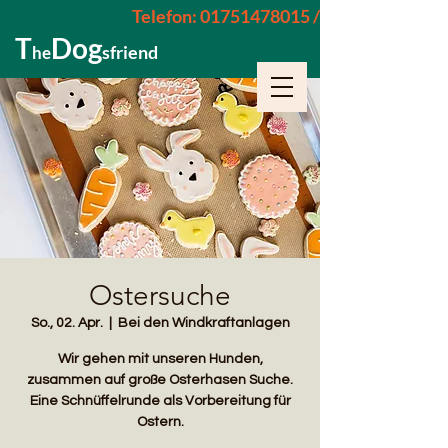
Telefon: 01751478015 / 015229962652
T
Dog
sfriend
he
Ostersuche
So., 02. Apr.
  |  
Bei den Windkraftanlagen
Wir gehen mit unseren Hunden,
zusammen auf große Osterhasen Suche.
Eine Schnüffelrunde als Vorbereitung für
Ostern.